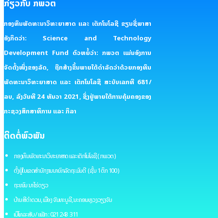
ກ່ຽວກັບ ກພວຕ
ກອງທຶນພັດທະນາວິທະຍາສາດ ແລະ ເຕັກໂນໂລຊີ ຂຽນຊື່ພາສາ
ອັງກິດວ່າ: Science and Technology
Development Fund ຕົວຫຍໍ້ວ່າ: ກພວຕ ແມ່ນອົງການ
ຈັດຕັ້ງໜຶ່ງຂອງລັດ, ຖືກສ້າງຂຶ້ນພາຍໃຕ້ດໍາລັດວ່າດ້ວຍກອງທຶນ
ພັດທະນາວິທະຍາສາດ ແລະ ເຕັກໂນໂລຊີ ສະບັບເລກທີ 681/
ລບ, ລົງວັນທີ 24 ທັນວາ 2021, ຊຶ່ງຢູ່ພາຍໃຕ້ການຄຸ້ມຄອງຂອງ
ກະຊວງສຶກສາທິການ ແລະ ກິລາ
ຕິດຕໍ່ພົວພັນ
ກອງທຶນພັດທະນາວິທະຍາສາດ ແລະ ເຕັກໂນໂລຊີ ( ກພວຕ )
ຕັ້ງຢູ່ໃນເຂດສຳນັກງານນາຍົກລັດຖະມົນຕີ ( ຊັ້ນ 1 ຕຶກ 100 )
ຖະໜົນ ນາໄຮ່ດຽວ
ບ້ານ ສີດຳດວນ, ເມືອງ ຈັນທະບູລີ, ນະຄອນຫຼວງວຽງຈັນ
ເບີໂທລະສັບ / ແຟັກ : 021 243 311