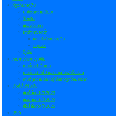
ກ່ຽວກັບກອງທຶນ
ປະຫັວດຄວາມເປັນມາ
ວິໄສທັດ
ພາລະບົດບາດ
ໂຄງຮ່າງການຈັດຕັ້ງ
ສະພາບໍລິຫານກອງທຶນ
ກອງເລຂາ
ສິ່ງພິມ
ການສະໜັບສະໜູນທຶນ
ການຄົ້ນຄວ້າຟື້ນຖານ
ການຄົ້ນຄວ້ານຳໃຊ້ ແລະ ການຄົ້ນຄວ້າຮີບດ່ວນ
ການສ້າງຄວາມເຂັ້ມແຂງໃຫ້ແກ່ວຽກວິທະຍາສາດ
ຫົວຂໍ້ທີ່ໄດ້ຮັບທຶນ
ຫົວຂໍ້ຄົ້ນຄວ້າ ປີ
2023
ຫົວຂໍ້ຄົ້ນຄວ້າ ປີ 2024
ຫົວຂໍ້ຄົ້ນຄວ້າ ປີ 2025
ນິຕິກຳ