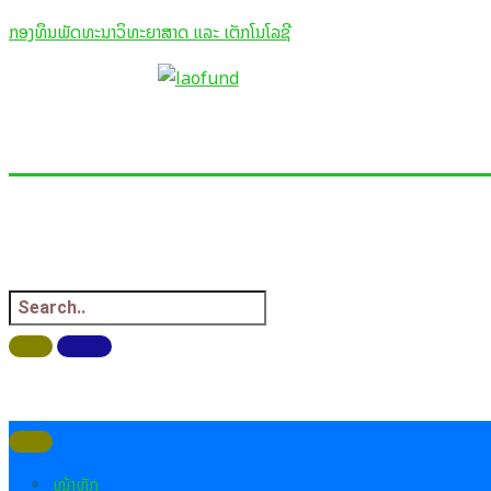
Skip
ກອງທຶນພັດທະນາວິທະຍາສາດ ແລະ ເຕັກໂນໂລຊີ
to
content
ທຶນພັດທະນາວິທະຍາສາດ ແລະ ເຕັ
ence and Technology Development F
ໜ້າຫຼັກ