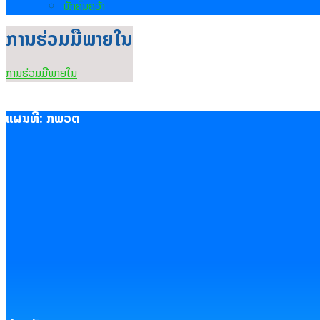
ນັກຄົ້ນຄວ້າ
ການຮ່ວມມືພາຍໃນ
ການຮ່ວມມືພາຍໃນ
ແຜນທີ່: ກພວຕ