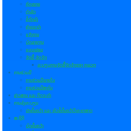
ກົດໝາຍ
ດຳລັດ
ຂໍ້ຕົກລົງ
ຄຳແນະນຳ
ແຈ້ງການ
ບົດລາຍງານ
ແບບຟອມ
ຈັດຊື້-ຈັດຈ້າງ
ລະບຽບການຈັດຊື້ຈັດຈ້າງຂອງ ກພວຕ
ການຮ່ວມມື
ການຮ່ວມມືພາຍໃນ
ການຮ່ວມມືສາກົນ
ຂ່າວສານ ແລະ ກິດຈະກຳ
ການລົງທະບຽນ
ນັກຄົ້ນຄວ້າ ແລະ ຫົວຂໍ້ຄົ້ນຄວ້າວິທະຍາສາດ
ສະຖິຕິ
ບົດຄົ້ນຄວ້າ