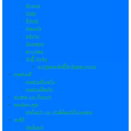
ກົດໝາຍ
ດຳລັດ
ຂໍ້ຕົກລົງ
ຄຳແນະນຳ
ແຈ້ງການ
ບົດລາຍງານ
ແບບຟອມ
ຈັດຊື້-ຈັດຈ້າງ
ລະບຽບການຈັດຊື້ຈັດຈ້າງຂອງ ກພວຕ
ການຮ່ວມມື
ການຮ່ວມມືພາຍໃນ
ການຮ່ວມມືສາກົນ
ຂ່າວສານ ແລະ ກິດຈະກຳ
ການລົງທະບຽນ
ນັກຄົ້ນຄວ້າ ແລະ ຫົວຂໍ້ຄົ້ນຄວ້າວິທະຍາສາດ
ສະຖິຕິ
ບົດຄົ້ນຄວ້າ