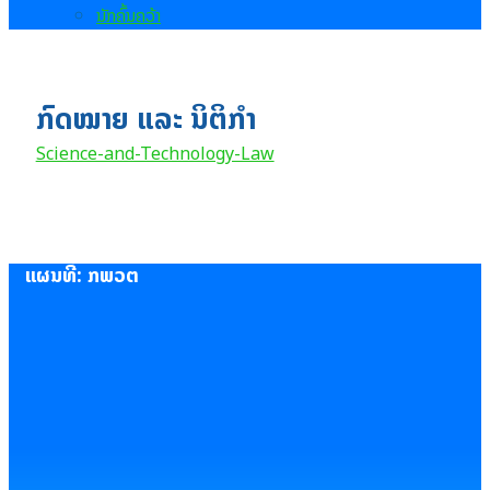
ນັກຄົ້ນຄວ້າ
ກົດໝາຍ ແລະ ນິຕິກຳ
Science-and-Technology-Law
ແຜນທີ່: ກພວຕ