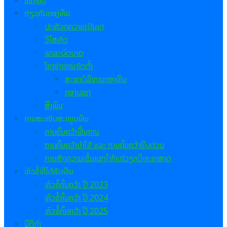
ໜ້າຫຼັກ
ກ່ຽວກັບກອງທຶນ
ປະຫັວດຄວາມເປັນມາ
ວິໄສທັດ
ພາລະບົດບາດ
ໂຄງຮ່າງການຈັດຕັ້ງ
ສະພາບໍລິຫານກອງທຶນ
ກອງເລຂາ
ສິ່ງພິມ
ການສະໜັບສະໜູນທຶນ
ການຄົ້ນຄວ້າຟື້ນຖານ
ການຄົ້ນຄວ້ານຳໃຊ້ ແລະ ການຄົ້ນຄວ້າຮີບດ່ວນ
ການສ້າງຄວາມເຂັ້ມແຂງໃຫ້ແກ່ວຽກວິທະຍາສາດ
ຫົວຂໍ້ທີ່ໄດ້ຮັບທຶນ
ຫົວຂໍ້ຄົ້ນຄວ້າ ປີ
2023
ຫົວຂໍ້ຄົ້ນຄວ້າ ປີ 2024
ຫົວຂໍ້ຄົ້ນຄວ້າ ປີ 2025
ນິຕິກຳ