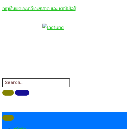
Skip
ກອງທຶນພັດທະນາວິທະຍາສາດ ແລະ ເຕັກໂນໂລຊີ
to
content
ກອງທຶນພັດທະນາວິທະຍາສາດ ແລະ ເຕັກໂນໂລຊີ
Science and Technology
Development Fund