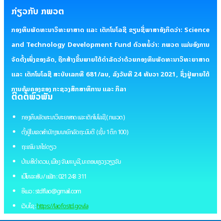
ກ່ຽວກັບ ກພວຕ
ກອງທຶນພັດທະນາວິທະຍາສາດ ແລະ ເຕັກໂນໂລຊີ ຂຽນຊື່ພາສາອັງກິດວ່າ: Science
and Technology Development Fund ຕົວຫຍໍ້ວ່າ: ກພວຕ ແມ່ນອົງການ
ຈັດຕັ້ງໜຶ່ງຂອງລັດ, ຖືກສ້າງຂຶ້ນພາຍໃຕ້ດໍາລັດວ່າດ້ວຍກອງທຶນພັດທະນາວິທະຍາສາດ
ແລະ ເຕັກໂນໂລຊີ ສະບັບເລກທີ 681/ລບ, ລົງວັນທີ 24 ທັນວາ 2021, ຊຶ່ງຢູ່ພາຍໃຕ້
ການຄຸ້ມຄອງຂອງ ກະຊວງສຶກສາທິການ ແລະ ກິລາ
ຕິດຕໍ່ພົວພັນ
ກອງທຶນພັດທະນາວິທະຍາສາດ ແລະ ເຕັກໂນໂລຊີ ( ກພວຕ )
ຕັ້ງຢູ່ໃນເຂດສຳນັກງານນາຍົກລັດຖະມົນຕີ ( ຊັ້ນ 1 ຕຶກ 100 )
ຖະໜົນ ນາໄຮ່ດຽວ
ບ້ານ ສີດຳດວນ, ເມືອງ ຈັນທະບູລີ, ນະຄອນຫຼວງວຽງຈັນ
ເບີໂທລະສັບ / ແຟັກ : 021 243 311
ອີເມວ : stdflao@gmail.com
ເວັບໄຊ :
https://laofostd.gov.la