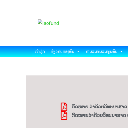
Skip
ກອງທຶນພັດທະນາວ
to
content
ຊີ
Science and Tech
ໜ້າຫຼັກ
ກ່ຽວກັບກອງທຶນ
ການສະໜັບສະໜູນທຶນ
ກົດໝາຍ ວ່າດ້ວຍວິທະຍາສາດ ແລ
ກົດໝາຍວ່າດ້ວຍວິທະຍາສາດ ແລະ