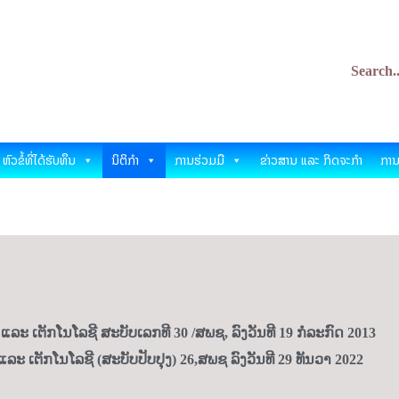
ິທະຍາສາດ ແລະ ເຕັກໂນໂລ
nology Development Fund
ຫົວຂໍ້ທີ່ໄດ້ຮັບທຶນ
ນິຕິກຳ
ການຮ່ວມມື
ຂ່າວສານ ແລະ ກິດຈະກຳ
ການ
ະ ເຕັກໂນໂລຊີ ສະບັບເລກທີ 30 /ສພຊ, ລົງວັນທີ 19 ກໍລະກົດ 2013
 ເຕັກໂນໂລຊີ (ສະບັບປັບປຸງ) 26,ສພຊ ລົງວັນທີ 29 ທັນວາ 2022