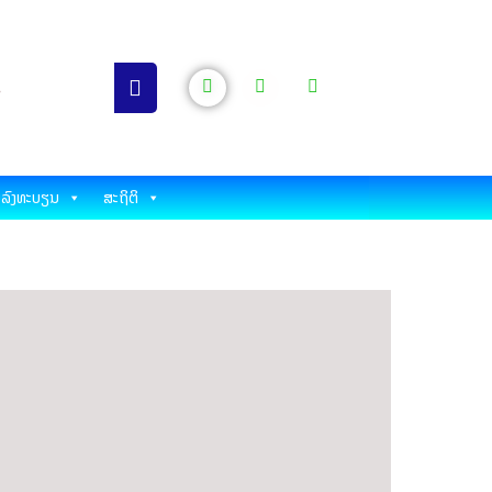
ລົງທະບຽນ
ສະຖິຕິ