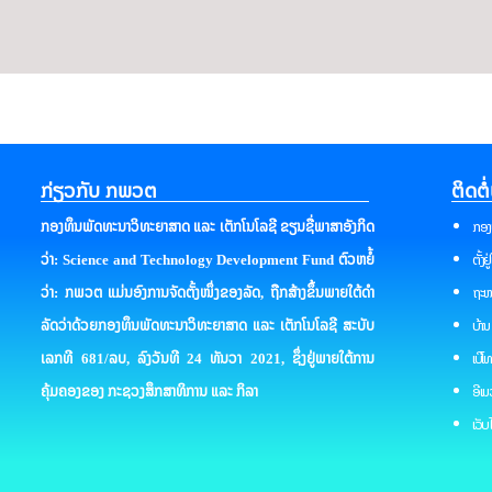
ກ່ຽວກັບ ກພວຕ
ຕິດຕໍ
ກອງ
ກອງທຶນພັດທະນາວິທະຍາສາດ ແລະ ເຕັກໂນໂລຊີ ຂຽນຊື່ພາສາອັງກິດ
ຕັ້ງ
ວ່າ: Science and Technology Development Fund ຕົວຫຍໍ້
ຖະໜ
ວ່າ: ກພວຕ ແມ່ນອົງການຈັດຕັ້ງໜຶ່ງຂອງລັດ, ຖືກສ້າງຂຶ້ນພາຍໃຕ້ດໍາ
ບ້ານ
ລັດວ່າດ້ວຍກອງທຶນພັດທະນາວິທະຍາສາດ ແລະ ເຕັກໂນໂລຊີ ສະບັບ
ເບີໂ
ເລກທີ 681/ລບ, ລົງວັນທີ 24 ທັນວາ 2021, ຊຶ່ງຢູ່ພາຍໃຕ້ການ
ອີເ
ຄຸ້ມຄອງຂອງ ກະຊວງສຶກສາທິການ ແລະ ກິລາ
ເວັບ