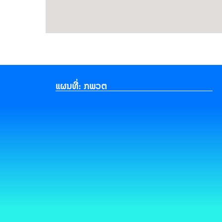
ແຜນທີ່: ກພວຕ