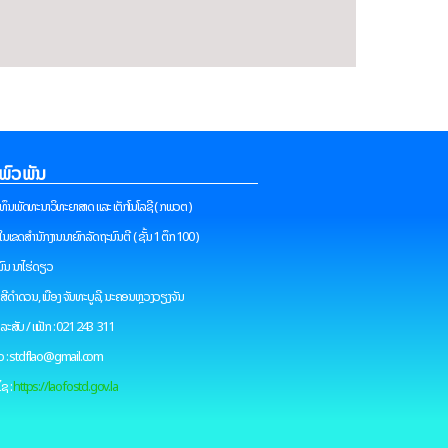
່ພົວພັນ
ທຶນພັດທະນາວິທະຍາສາດ ແລະ ເຕັກໂນໂລຊີ ( ກພວຕ )
ຢູ່ໃນເຂດສຳນັກງານນາຍົກລັດຖະມົນຕີ ( ຊັ້ນ 1 ຕຶກ 100 )
ົນ ນາໄຮ່ດຽວ
 ສີດຳດວນ, ເມືອງ ຈັນທະບູລີ, ນະຄອນຫຼວງວຽງຈັນ
ທລະສັບ / ແຟັກ : 021 243 311
ມວ : stdflao@gmail.com
ໄຊ :
https://laofostd.gov.la