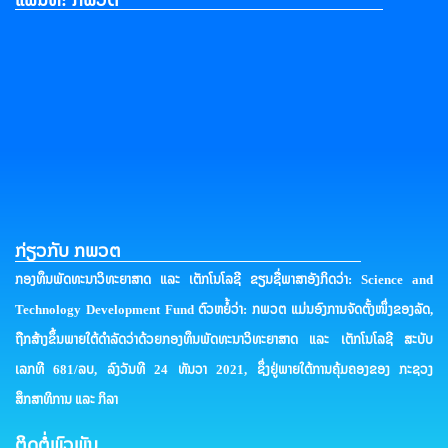
ກ່ຽວກັບ ກພວຕ
ກອງທຶນພັດທະນາວິທະຍາສາດ ແລະ ເຕັກໂນໂລຊີ ຂຽນຊື່ພາສາອັງກິດວ່າ: Science and
Technology Development Fund ຕົວຫຍໍ້ວ່າ: ກພວຕ ແມ່ນອົງການຈັດຕັ້ງໜຶ່ງຂອງລັດ,
ຖືກສ້າງຂຶ້ນພາຍໃຕ້ດໍາລັດວ່າດ້ວຍກອງທຶນພັດທະນາວິທະຍາສາດ ແລະ ເຕັກໂນໂລຊີ ສະບັບ
ເລກທີ 681/ລບ, ລົງວັນທີ 24 ທັນວາ 2021, ຊຶ່ງຢູ່ພາຍໃຕ້ການຄຸ້ມຄອງຂອງ ກະຊວງ
ສຶກສາທິການ ແລະ ກິລາ
ຕິດຕໍ່ພົວພັນ