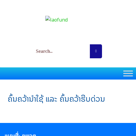
Skip
to
content
ກອງທຶນພັດທະນາວິທະຍາສາດ ແລະ ເຕັກໂນໂລຊີ
ຄົ້ນຄວ້ານຳໃຊ້ ແລະ ຄົ້ນຄວ້າຮີບດ່ວນ
ແຜນທີ່: ກພວຕ