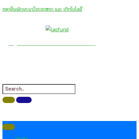
Skip
ກອງທຶນພັດທະນາວິທະຍາສາດ ແລະ ເຕັກໂນໂລຊີ
to
content
ກອງທຶນພັດທະນາວິທະຍາສາດ ແລະ ເຕັກໂນໂລຊີ
Science and Technology
Development Fund