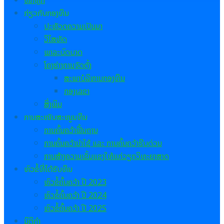
ໜ້າຫຼັກ
ກ່ຽວກັບກອງທຶນ
ປະຫັວດຄວາມເປັນມາ
ວິໄສທັດ
ພາລະບົດບາດ
ໂຄງຮ່າງການຈັດຕັ້ງ
ສະພາບໍລິຫານກອງທຶນ
ກອງເລຂາ
ສິ່ງພິມ
ການສະໜັບສະໜູນທຶນ
ການຄົ້ນຄວ້າຟື້ນຖານ
ການຄົ້ນຄວ້ານຳໃຊ້ ແລະ ການຄົ້ນຄວ້າຮີບດ່ວນ
ການສ້າງຄວາມເຂັ້ມແຂງໃຫ້ແກ່ວຽກວິທະຍາສາດ
ຫົວຂໍ້ທີ່ໄດ້ຮັບທຶນ
ຫົວຂໍ້ຄົ້ນຄວ້າ ປີ
2023
ຫົວຂໍ້ຄົ້ນຄວ້າ ປີ 2024
ຫົວຂໍ້ຄົ້ນຄວ້າ ປີ 2025
ນິຕິກຳ