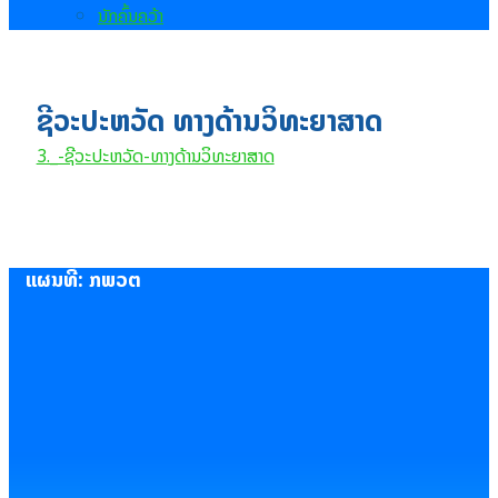
ນັກຄົ້ນຄວ້າ
ຊີວະປະຫວັດ ທາງດ້ານວິທະຍາສາດ
3._-ຊີວະປະຫວັດ-ທາງດ້ານວິທະຍາສາດ
ແຜນທີ່: ກພວຕ