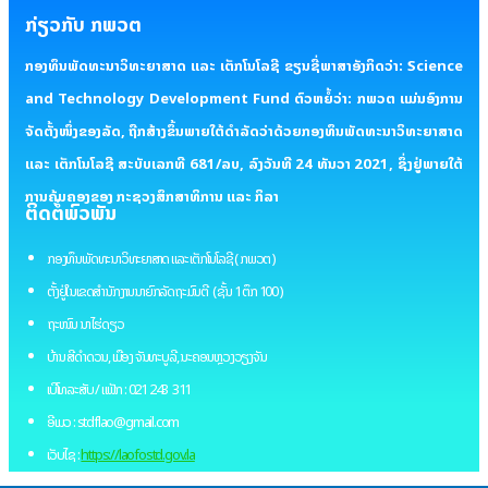
ກ່ຽວກັບ ກພວຕ
ກອງທຶນພັດທະນາວິທະຍາສາດ ແລະ ເຕັກໂນໂລຊີ ຂຽນຊື່ພາສາອັງກິດວ່າ: Science
and Technology Development Fund ຕົວຫຍໍ້ວ່າ: ກພວຕ ແມ່ນອົງການ
ຈັດຕັ້ງໜຶ່ງຂອງລັດ, ຖືກສ້າງຂຶ້ນພາຍໃຕ້ດໍາລັດວ່າດ້ວຍກອງທຶນພັດທະນາວິທະຍາສາດ
ແລະ ເຕັກໂນໂລຊີ ສະບັບເລກທີ 681/ລບ, ລົງວັນທີ 24 ທັນວາ 2021, ຊຶ່ງຢູ່ພາຍໃຕ້
ການຄຸ້ມຄອງຂອງ ກະຊວງສຶກສາທິການ ແລະ ກິລາ
ຕິດຕໍ່ພົວພັນ
ກອງທຶນພັດທະນາວິທະຍາສາດ ແລະ ເຕັກໂນໂລຊີ ( ກພວຕ )
ຕັ້ງຢູ່ໃນເຂດສຳນັກງານນາຍົກລັດຖະມົນຕີ ( ຊັ້ນ 1 ຕຶກ 100 )
ຖະໜົນ ນາໄຮ່ດຽວ
ບ້ານ ສີດຳດວນ, ເມືອງ ຈັນທະບູລີ, ນະຄອນຫຼວງວຽງຈັນ
ເບີໂທລະສັບ / ແຟັກ : 021 243 311
ອີເມວ : stdflao@gmail.com
ເວັບໄຊ :
https://laofostd.gov.la