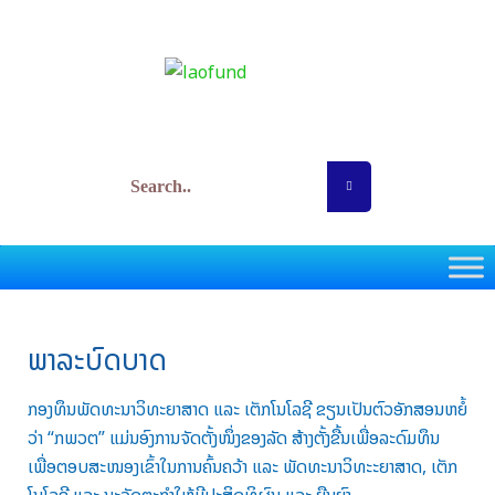
Skip
to
content
ກອງທຶນພັດທະນາວິທະຍາສາດ ແລະ ເຕັກໂນໂລຊີ
ພາລະບົດບາດ
ກອງທຶນພັດທະນາວິທະຍາສາດ ແລະ ເຕັກໂນໂລຊີ ຂຽນເປັນຕົວອັກສອນຫຍໍ້
ວ່າ “ກພວຕ” ແມ່ນອົງການຈັດຕັ້ງໜຶ່ງຂອງລັດ ສ້າງຕັ້ງຂື້ນເພື່ອລະດົມທຶນ
ເພື່ອຕອບສະໜອງເຂົ້າໃນການຄົ້ນຄວ້າ ແລະ ພັດທະນາວິທະະຍາສາດ, ເຕັກ
ໂນໂລຊີ ແລະ ນະວັດຕະກຳໃຫ້ມີປະສິດທິຜົນ ແລະ ຍືນຍົງ.