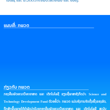
ແຜນທີ່: ກພວຕ
ກ່ຽວກັບ ກພວຕ
ກອງທຶນພັດທະນາວິທະຍາສາດ ແລະ ເຕັກໂນໂລຊີ ຂຽນຊື່ພາສາອັງກິດວ່າ: Science and
Technology Development Fund ຕົວຫຍໍ້ວ່າ: ກພວຕ ແມ່ນອົງການຈັດຕັ້ງໜຶ່ງຂອງລັດ,
ຖືກສ້າງຂຶ້ນພາຍໃຕ້ດໍາລັດວ່າດ້ວຍກອງທຶນພັດທະນາວິທະຍາສາດ ແລະ ເຕັກໂນໂລຊີ ສະບັບ