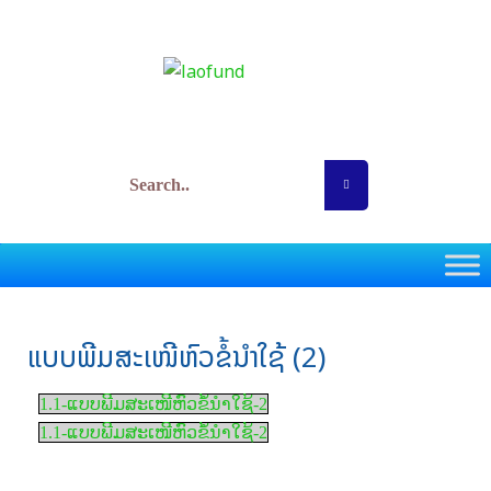
Skip
to
content
ກອງທຶນພັດທະນາວິທະຍາສາດ ແລະ ເຕັກໂນໂລຊີ
ແບບພີມສະເໜີຫົວຂໍ້ນໍາໃຊ້ (2)
1.1-ແບບພີມສະເໜີຫົວຂໍ້ນໍາໃຊ້-2
1.1-ແບບພີມສະເໜີຫົວຂໍ້ນໍາໃຊ້-2