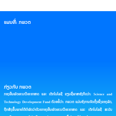
ແຜນທີ່: ກພວຕ
ກ່ຽວກັບ ກພວຕ
ກອງທຶນພັດທະນາວິທະຍາສາດ ແລະ ເຕັກໂນໂລຊີ ຂຽນຊື່ພາສາອັງກິດວ່າ: Science and
Technology Development Fund ຕົວຫຍໍ້ວ່າ: ກພວຕ ແມ່ນອົງການຈັດຕັ້ງໜຶ່ງຂອງລັດ,
ຖືກສ້າງຂຶ້ນພາຍໃຕ້ດໍາລັດວ່າດ້ວຍກອງທຶນພັດທະນາວິທະຍາສາດ ແລະ ເຕັກໂນໂລຊີ ສະບັບ