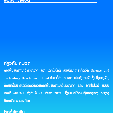
ກ່ຽວກັບ ກພວຕ
ກອງທຶນພັດທະນາວິທະຍາສາດ ແລະ ເຕັກໂນໂລຊີ ຂຽນຊື່ພາສາອັງກິດວ່າ: Science and
Technology Development Fund ຕົວຫຍໍ້ວ່າ: ກພວຕ ແມ່ນອົງການຈັດຕັ້ງໜຶ່ງຂອງລັດ,
ຖືກສ້າງຂຶ້ນພາຍໃຕ້ດໍາລັດວ່າດ້ວຍກອງທຶນພັດທະນາວິທະຍາສາດ ແລະ ເຕັກໂນໂລຊີ ສະບັບ
ເລກທີ 681/ລບ, ລົງວັນທີ 24 ທັນວາ 2021, ຊຶ່ງຢູ່ພາຍໃຕ້ການຄຸ້ມຄອງຂອງ ກະຊວງ
ສຶກສາທິການ ແລະ ກິລາ
ຕິດຕໍ່ພົວພັນ