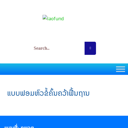
Skip
to
content
ກອງທຶນພັດທະນາວິທະຍາສາດ ແລະ ເຕັກໂນໂລຊີ
ແບບຟອມຫົວຂໍ້ຄົ້ນຄວ້າຟື້ນຖານ
ແຜນທີ່: ກພວຕ