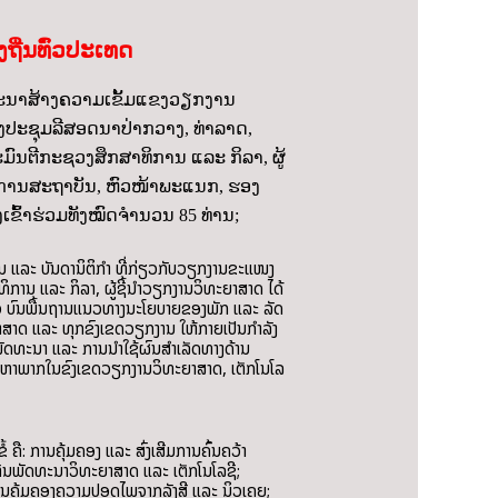
ີ່ນທົ່ວປະເທດ
ະນາສ້າງຄວາມເຂັ້ມແຂງວຽກງານ
ຫ້ອງປະຊຸມລີສອດນາປ່າກວາງ, ທ່າລາດ,
ົນຕີກະຊວງສຶກສາທິການ ແລະ ກິລາ, ຜູ້
ວຍການສະຖາບັນ, ຫົວໜ້າພະແນກ, ຮອງ
ົ້າຮ່ວມທັງໝົດຈໍານວນ 85 ທ່ານ;
ານ ແລະ ບັນດານິຕິກຳ ທີ່ກ່ຽວກັບວຽກງານຂະແໜງ
ທິການ ແລະ ກິລາ, ຜູ້ຊີ້ນຳວຽກງານວິທະຍາສາດ ໄດ້
ລາວ ບົນພື້ນຖານແນວທາງນະໂຍບາຍຂອງພັກ ແລະ ລັດ
າສາດ ແລະ ທຸກຂົງເຂດວຽກງານ ໃຫ້ກາຍເປັນກໍາລັງ
ພັດທະນາ ແລະ ການນໍາໃຊ້ຜົນສໍາເລັດທາງດ້ານ
ອງມະຫາພາກໃນຂົງເຂດວຽກງານວິທະຍາສາດ, ເຕັກໂນໂລ
ື: ການຄຸ້ມຄອງ ແລະ ສົ່ງເສີມການຄົ້ນຄວ້າ
ືນພັດທະນາວິທະຍາສາດ ແລະ ເຕັກໂນໂລຊີ;
ງານຄຸ້ມຄອງຄວາມປອດໄພຈາກລັງສີ ແລະ ນິວເຄຼຍ;