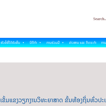
ິທະຍາສາດ ແລະ ເຕັກໂນໂລ
nology Development Fund
ຫົວຂໍ້ທີ່ໄດ້ຮັບທຶນ
ນິຕິກຳ
ການຮ່ວມມື
ຂ່າວສານ ແລະ ກິດຈະກຳ
ການ
ຂັ້ມແຂງວຽກງານວິທະຍາສາດ ຂັ້ນທ້ອງຖິ່ນທົ່ວປ