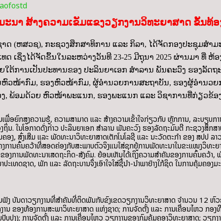
laofostd
ະນາ ສ້າງຄວາມເຂັມແຂງວຽກງານວິທະຍາສາດ ຂັ້ນທ້ອງຖ
(ຫສວຊ), ກະຊວງສຶກສາທິການ ແລະ ກິລາ, ໄດ້ຈັດກອງປະຊຸມສຳມ
ດ ເຊິ່ງໄດ້ຈັດຂຶ້ນໃນລະຫວ່າງວັນທີ 23-25 ມີຖຸນາ 2025 ຜ່ານມາ ທີ່ 
າຍໃຕ້ການເປັນປະທານຂອງ ປະລິນຍາເອກ ສໍາລານ ພັນຄະວົງ ຮອງລັດຖະມ
ານຫົວໜ້າກົມ, ຮອງຫົວໜ້າກົມ, ຜູ້ອຳນວຍການສະຖາບັນ, ຮອງຜູ້ອຳນ
, ພ້ອມດ້ວຍ ຫົວໜ້າພະແນກ, ຮອງພະແນກ ແລະ ວິຊາການທີ່ກ່ຽວຂ້ອງເຂ
ເພື່ອຍົກສູງຄວາມຮູ້, ຄວາມສາມາດ ແລະ ສ້າງຄວາມເຂົ້າໃຈກ່ຽວກັບ ຫຼັກການ, ລະບຽບກ
້ອງຖິ່ນ. ໃນໂອກາດດັ່ງກ່າວ ປະລິນຍາເອກ ສຳລານ ພັນຄະວົງ ຮອງລັດຖະມົນຕີ ກະຊວງສຶກສາ
ຸ້ມຄອງ, ສົ່ງເສີມ ແລະ ພັດທະນາວິທະຍາສາດເຕັກໂນໂລຊີ ແລະ ນະວັດຕະກໍາ ຂອງ ສປປ 
 ໂຄງການຄົ້ນຄວ້າທີ່ສອດຄ່ອງກັບສະພາບຕົວຈິງແນໃສ່ຊຸກຍູ້ການພັດທະນາໃນຂະແໜງວິທະຍ
້ານຂອງການພັດທະນາເສດຖະກິດ-ສັງຄົມ. ຍ້ອນເຫັນໄດ້ເຖິງຄວາມສໍາຄັນຂອງການຄົ້ນຄວ້າ, 
ນາປະເທດຊາດ, ພັກ ແລະ ລັດຖະບານຈຶ່ງເອົາໃຈໃສ່ຊີ້ນໍາ-ນໍາພາຢ່າງໃກ້ຊິດ ໃນການຄຸ້ມຄ
ັງ ບັນດາວຽກງານທີ່ສໍາຄັນທີ່ຕິດພັນກັບຂົງເຂດວຽກງານວິທະຍາສາດ ຈໍານວນ 12 ຫົວຂໍ້ ຄ
ກງານ ຂອງຫ້ອງການສະພາວິທະຍາສາດ ແຫ່ງຊາດ; ການຈັດຕັ້ງ ແລະ ການເຄື່ອນໄຫວ ກອງທ
ັບປັບປຸງ); ການຈັດຕັ້ງ ແລະ ການເຄື່ອນໄຫວ ວຽກງານຂອງກົມຄຸ້ມຄອງວິທະຍາສາດ; ວຽກ