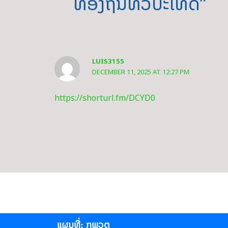
ທ້ອງຖິ່ນທົ່ວປະເທດ”
LUIS3155
DECEMBER 11, 2025 AT 12:27 PM
https://shorturl.fm/DCYD0
ແຜນທີ່: ກພວຕ