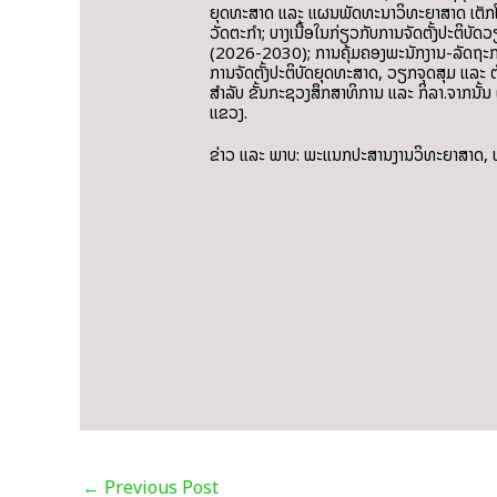
ຍຸດທະສາດ ແລະ ແຜນພັດທະນາວິທະຍາສາດ ເຕັກໂນ
ວັດຕະກໍາ; ບາງເນື້ອໃນກ່ຽວກັບການຈັດຕັ້ງປະຕິ
(2026-2030); ການຄຸ້ມຄອງພະນັກງານ-ລັດຖະກອນ
ການຈັດຕັ້ງປະຕິບັດຍຸດທະສາດ, ວຽກຈຸດສຸມ ແລ
ສໍາລັບ ຂັ້ນກະຊວງສຶກສາທິການ ແລະ ກິລາ.ຈາກນ
ແຂວງ.
ຂ່າວ ແລະ ພາບ: ພະແນກປະສານງານວິທະຍາສາດ,
←
Previous Post