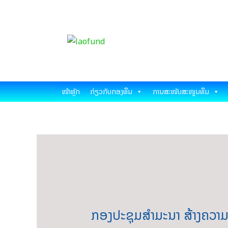
Skip
Post
ກອງທຶນພັດທະນາວ
to
navigation
content
ຊີ
Science and Tech
ໜ້າຫຼັກ
ກ່ຽວກັບກອງທຶນ
ການສະໜັບສະໜູນທຶນ
ກອງປະຊຸມສຳມະນາ ສ້າງຄວາມເ