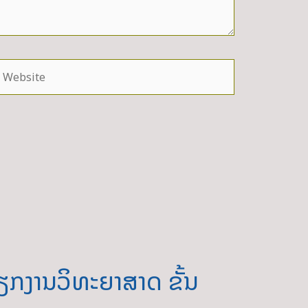
ebsite
ຽກງານວິທະຍາສາດ ຂັ້ນ