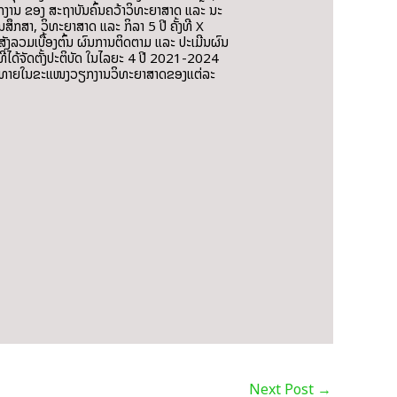
ງານ ຂອງ ສະຖາບັນຄົ້ນຄວ້າວິທະຍາສາດ ແລະ ນະ
ຶກສາ, ວິທະຍາສາດ ແລະ ກິລາ 5 ປີ ຄັ້ງທີ X
ງລວມເບື້ອງຕົ້ນ ຜົນການຕິດຕາມ ແລະ ປະເມີນຜົນ
ທີ່ໄດ້ຈັດຕັ້ງປະຕິບັດ ໃນໄລຍະ 4 ປີ 2021-2024
ສີງທ້າທາຍໃນຂະແໜງວຽກງານວິທະຍາສາດຂອງແຕ່ລະ
Next Post
→