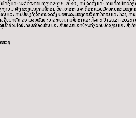
ໂລຊີ ແລະ ນະວັດຕະກໍາແຫ່ງຊາດ2026-2040 ; ການຈັດຕັ້ງ ແລະ ການເຄື່ອນໄຫວວຽກ
ບັດວຽກງານ 3 ສ້າງ ຂອງແໜງການສຶກສາ, ວິທະຍາສາດ ແລະ ກິລາ; ແຜນພັດທະນາຂະແໜງການສ
 ແລະ ການປັບປຸງກົງຈັກການຈັດຕັ້ງ ພາຍໃນຂະແໜງການສຶກສາທິການ ແລະ ກິລາ; ການສັ
ະ ຕົວຊີ້ບອກຫຼັກ ຂອງແຜນພັດທະນາຂະແໜງການສຶກສາ ແລະ ກິລາ 5 ປີ (2021-2025)
ັ້ນ ຜູ້ເຂົ້າຮ່ວມໄດ້ປະກອບຄຳຄິດເຫັນ ແລະ ສົນທະນາແລກປ່ຽນກ່ຽວກັບບົດຮຽນ ແລະ 
 ຫສວຊ