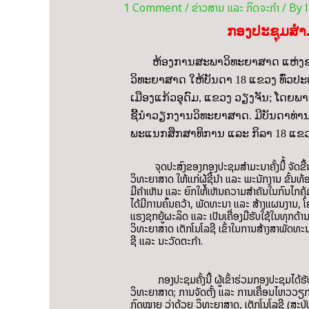
1 Comment
/
ຂ່າວສານ ແລະ ກິດຈະກຳ
/ By
ກອງປະຊຸມສຳມ
ຫ້ອງການສະພາວິທະຍາສາດ ແຫ່ງຊາດ 
ວິທະຍາສາດ ໃຫ້ບັນດາ 18 ແຂວງ ທົ່ວປະເທ
ເມືອງແກ້ວອຸດົມ, ແຂວງ ວຽງຈັນ; ໂດຍພ
ຊີ້ນໍາວຽກງານວິທະຍາສາດ. ມີບັນດາທ່
ພະແນກສຶກສາທິການ ແລະ ກິລາ 18 ແຂວງ
ຈຸດປະສົງຂອງກອງປະຊຸມສຳມະນາຄັ້ງນີ້້ ຈັດຂື້ນ
ວິທະຍາສາດ ໃຫ້ແກ່ຜູ້ຊີ້ນຳ ແລະ ພະນັກງານ ຂັ້ນທ
ມີຄຳເຫັນ ແລະ ຍົກໃຫ້ເຫັນຄວາມສຳຄັນໃນກົນໄກຄ
ໄດ້ມີການຄົ້ນຄວ້າ, ພັດທະນາ ແລະ ສ້າງແຜນງານ,
ແຮງຊຸກຍູ້ຜະລິດ ແລະ ເປັນເຄື່ອງມືຮັບໃຊ້ໃນທຸກດ
ວິທະຍາສາດ ເຕັກໂນໂລຊີ ເຂົ້າໃນການສ້າງສາພັດທະ
ຊີ ແລະ ນະວັດຕະກຳ.
ກອງປະຊຸມຄັ້ງນີ້ ຜູ້ເຂົ້າຮ່ວມກອງປະຊຸມໄດ້ຮັບຟ
ວິທະຍາສາດ; ການຈັດຕັ້ງ ແລະ ການເຄື່ອນໄຫວວຽ
ກົດໝາຍ ວ່າດ້ວຍ ວິທະຍາສາດ, ເຕັກໂນໂລຊີ (ສະບ