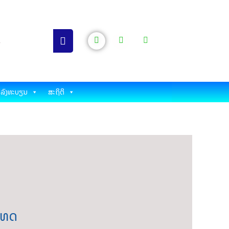
ລົງທະບຽນ
ສະຖິຕິ
ະເທດ