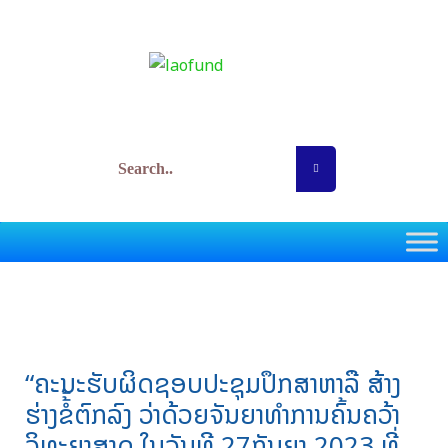
Skip
Post
to
navigation
content
ກອງທຶນພັດທະນາວິທະຍາສາດ ແລະ ເຕັກໂນໂລຊີ
“ຄະນະຮັບຜິດຊອບປະຊຸມປຶກສາຫາລື ສ້າງ
ຮ່າງຂໍ້້ຕົກລົງ ວ່າດ້ວຍຈັນຍາທຳການຄົ້ນຄວ້າ
ວິທະຍາສາດ ໃນວັນທີ 27ກັນຍາ 2023 ທີ່