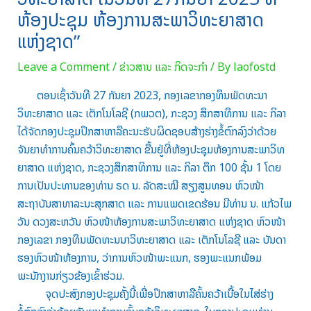
ຫ້ອງປະຊຸມ ຫ້ອງການສະພາວິທະຍາສາດ
ແຫ່ງຊາດ”
Leave a Comment
/
ຂ່າວສານ ແລະ ກິດຈະກຳ
/ By
laofostd
ຕອນເຊົ້າວັນທີ 27 ກັນຍາ 2023, ກອງເລຂາກອງທຶນພັດທະນາ
ວິທະຍາສາດ ແລະ ເຕັກໂນໂລຊີ (ກພວຕ), ກະຊວງ ສຶກສາທຶການ ແລະ ກິລາ
ໄດ້ຈັດກອງປະຊຸມປຶກສາຫາລືຄະນະຮັບຜິດຊອບສ້າງຮ່າງຂໍ້ຕົກລົງວ່າດ້ວຍ
ຈັນຍາທຳການຄົ້ນຄວ້າວິທະຍາສາດ ຂື້ນຢູ່ທີ່ຫ້ອງປະຊຸມຫ້ອງການສະພາວິທ
ຍາສາດ ແຫ່ງຊາດ, ກະຊວງສຶກສາທິການ ແລະ ກິລາ ຕຶກ 100 ຊັ້ນ 1 ໂດຍ
ການເປັນປະທານຂອງທ່ານ ຣດ ນ. ລັດສະໝີ ສຽງສູນທອນ ຫົວໜ້າ
ສະຖາບັນສາທາລະນະສຸກສາດ ແລະ ການແພດເຂດຮ້ອນ ມີທ່ານ ນ. ແກ້ວໄພ
ວັນ ດວງສະຫວັນ ຫົວໜ້າຫ້ອງການສະພາວິທະຍາສາດ ແຫ່ງຊາດ ຫົວໜ້າ
ກອງເລຂາ ກອງທຶນພັດທະນນາວິທະຍາສາດ ແລະ ເຕັກໂນໂລຊີ ແລະ ບັນດາ
ຮອງຫົວໜ້າຫ້ອງການ, ວ່າການຫົວໜ້າພະແນກ, ຮອງພະແນກພ້ອມ
ພະນັກງານກ່ຽວຂ້ອງເຂົ້າຮ່ວມ.
ຈຸດປະສົງກອງປະຊຸມຄັ້ງນີ້ເພື່ອປຶກສາຫາລືຄົ້ນຄວ້າເນື້ອໃນໄສ່ຮ່າງ