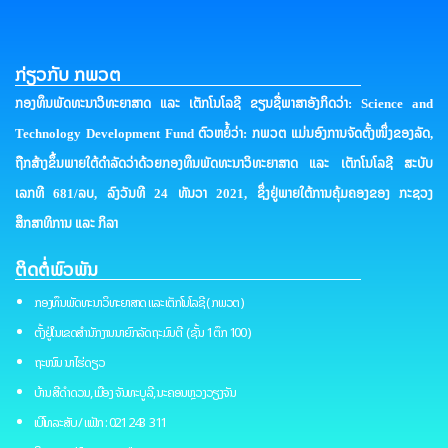
ກ່ຽວກັບ ກພວຕ
ກອງທຶນພັດທະນາວິທະຍາສາດ ແລະ ເຕັກໂນໂລຊີ ຂຽນຊື່ພາສາອັງກິດວ່າ: Science and
Technology Development Fund ຕົວຫຍໍ້ວ່າ: ກພວຕ ແມ່ນອົງການຈັດຕັ້ງໜຶ່ງຂອງລັດ,
ຖືກສ້າງຂຶ້ນພາຍໃຕ້ດໍາລັດວ່າດ້ວຍກອງທຶນພັດທະນາວິທະຍາສາດ ແລະ ເຕັກໂນໂລຊີ ສະບັບ
ເລກທີ 681/ລບ, ລົງວັນທີ 24 ທັນວາ 2021, ຊຶ່ງຢູ່ພາຍໃຕ້ການຄຸ້ມຄອງຂອງ ກະຊວງ
ສຶກສາທິການ ແລະ ກິລາ
ຕິດຕໍ່ພົວພັນ
ກອງທຶນພັດທະນາວິທະຍາສາດ ແລະ ເຕັກໂນໂລຊີ ( ກພວຕ )
ຕັ້ງຢູ່ໃນເຂດສຳນັກງານນາຍົກລັດຖະມົນຕີ ( ຊັ້ນ 1 ຕຶກ 100 )
ຖະໜົນ ນາໄຮ່ດຽວ
ບ້ານ ສີດຳດວນ, ເມືອງ ຈັນທະບູລີ, ນະຄອນຫຼວງວຽງຈັນ
ເບີໂທລະສັບ / ແຟັກ : 021 243 311