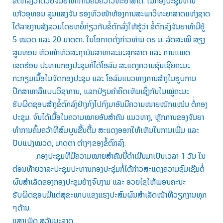
ຂໍ້ຕົກລົງວ່າດ້ວຍຈັນຍາທຳການຄົ້ນຄວ້າວິທະຍາສາດ. ໃນກອງປະຊຸມທ່ານ
ແກ້ວອຸທອນ ລູນແສງຈັນ ຮອງຫົວໜ້າຫ້ອງການສະພາວິທະຍາສາດແຫ່ງຊາດ
ໄດ້ລາຍງານສັງລວມໂດຍຫຍໍ້ກ່ຽວກັບຂໍ້ຕົກລົ່ງໃຫ້ຮູ້ວ່າ ຂໍ້ຕົກລົງຈັນຍາທຳມີຢູ່
5 ໝວດ ແລະ 20 ມາດຕາ. ໃນໂອກາດດັ່ງກ່າວທ່ານ ດຣ ນ. ລັດສະໝີ ສຽງ
ສູນທອນ ຫົວໜ້າຫົວສະຖາບັນສາທາລະນະສຸກສາດ ແລະ ການແພດ
ເຂດຮ້ອນ ປະທານກອງປະຊຸມກໍ່ໄດ້ໂອລົມ ສະແດງຄວາມຊົມເຊີຍຄະນະ
ກະກຽມເນື້ອໃນຈັດກອງປະຊຸມ ແລະ ໂອລົມແນວທາງການສ້າງໃນຮູບການ
ປຶກສາຫາລືແບບວິຊາການ, ແລກປ່ຽນຄຳຄິດເຫັນເຊິ່ງກັນໃນໝູ່ຄະນະ
ຮັບຜິດຊອບສ້າງຂໍ້ຕົກລົງຢ່າງກົງໄປກົງມາອັນມີຄວາມໝາຍໜັກແໜ່ນ ຕໍ່່ກອງ
ປະຊຸມ. ຈົນໄດ້ເນື້ອໃນຄວາມໝາຍອັນສຳຄັນ ແນວທາງ, ຫຼັກການຂອງຈັນຍາ
ທຳການຄົ້ນຄວ້າທີ່ສົມບູນຂື້ນຕື້ມ ສະແດງອອກໃຫ້ເຫັນໃນການເພີ່ມ ແລະ
ປັບແປງໝວດ, ມາດຕາ ຕ່າງໆຂອງຂໍ້ຕົກລົງ.
ກອງປະຊຸມທີມີຄວາມໝາຍສຳຄັນນີ້ດຳເນີນມາເປັນເວລາ 1 ວັນ ໃນ
ຕ່ອນທ້າຍວາລະປະຊຸມປະທານກອງປະຊຸ່ມກໍ່ໄດ້ກ່າວສະແດງຄວາມຊົມເຊີມຕໍ່
ຜົນສຳເລັດຂອງກອງປະຊຸມຢ່າງຈົບງາມ ແລະ ອວຍໄຊໃຫ້ພອນຄະນະ
ຮັບຜິດຊອບມີແຕ່ສຸຂະພາບແຂງແຮງປະສົມຜົນສຳເລັດໜ້າທີວຽກງານທຸກ
ໆດ້ານ.
ແສງເພັດ ສຸວັນນະລາດ