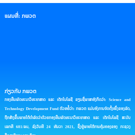
ແຜນທີ່: ກພວຕ
ກ່ຽວກັບ ກພວຕ
ກອງທຶນພັດທະນາວິທະຍາສາດ ແລະ ເຕັກໂນໂລຊີ ຂຽນຊື່ພາສາອັງກິດວ່າ: Science and
Technology Development Fund ຕົວຫຍໍ້ວ່າ: ກພວຕ ແມ່ນອົງການຈັດຕັ້ງໜຶ່ງຂອງລັດ,
ຖືກສ້າງຂຶ້ນພາຍໃຕ້ດໍາລັດວ່າດ້ວຍກອງທຶນພັດທະນາວິທະຍາສາດ ແລະ ເຕັກໂນໂລຊີ ສະບັບ
ເລກທີ 681/ລບ, ລົງວັນທີ 24 ທັນວາ 2021, ຊຶ່ງຢູ່ພາຍໃຕ້ການຄຸ້ມຄອງຂອງ ກະຊວງ