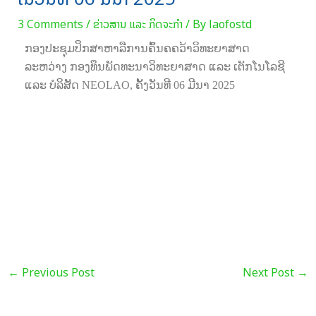
3 Comments
/
ຂ່າວສານ ແລະ ກິດຈະກຳ
/ By
laofostd
ກອງປະຊຸມປຶກສາຫາລືການຄົ້ນຄຄວ້າວິທະຍາສາດ
ລະຫວ່າງ ກອງທຶນພັດທະນາວິທະຍາສາດ ແລະ ເຕັກໂນໂລຊີ
ແລະ ບໍລິສັດ NEOLAO, ຄັ້ງວັນທີ 06 ມີນາ 2025
←
Previous Post
Next Post
→