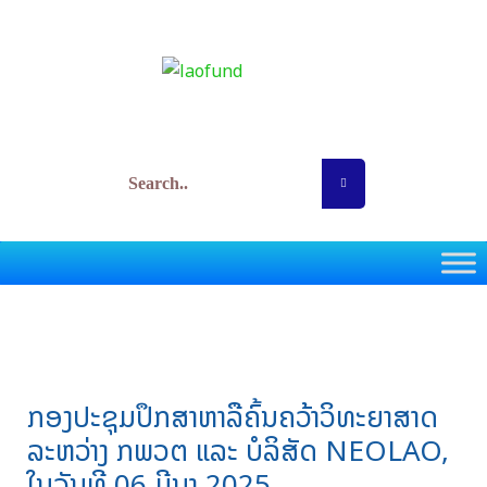
Skip
Post
to
navigation
content
ກອງທຶນພັດທະນາວິທະຍາສາດ ແລະ ເຕັກໂນໂລຊີ
ກອງປະຊຸມປຶກສາຫາລືຄົ້ນຄວ້າວິທະຍາສາດ
ລະຫວ່າງ ກພວຕ ແລະ ບໍລິສັດ NEOLAO,
ໃນວັນທີ 06 ມີນາ 2025