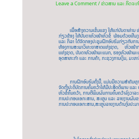
Leave a Comment
/
ຂ່າວສານ ແລະ ກິດຈະກ
ເພື່ອສ້າງຄວາມເຂັ້ມແຂງ ໃຫ້ແກ່ບັນດາທ່ານ ຫົວໜ້າ
ກ່ຽວຂ້ອງ ໃຫ້ບັນດາຫົວໜ້າຫົວຂໍ້ ພ້ອມດ້ວຍທີ
ແລະ ກິລາ ໄດ້ຈັດກອງປະຊຸມຝຶກອົບຮົມກ່ຽວກັບກ
ຫ້ອງການສະພາວິທະຍາສາດແຫ່ງຊາດ, ຫົວໜ້າກອງ
ແຫ່ງຊາດ, ບັນດາຫົວໜ້າພະແນກ, ຮອງຫົວໜ້າພະແ
ອຸດສາຫະກຳ ແລະ ການຄ້າ, ກະຊວງການເງິນ, ມະຫ
ການຝຶກອົບຮົມຄັ້ງນີ້, ແມ່ນມີຄວາມສໍາຄັນຫຼາຍ ເພ
ຈັດຕັ້ງປະຕິບັດການຄົ້ນຄວ້າໃຫ້ມີປະສິດຕິພາບ ແລ
ຫົວຂໍ້ຄົ້ນຄວ້າ, ການຕີພິມຜົນການຄົ້ນຄວ້າລົງວາລ
ການປະກອບເອກະສານ, ສະຫຼຸບ ແລະ ລາຍງານຜົນຂອງ
ການປະກອບເອກະສານ,ສະຫຼຸບລາຍງານດ້ານງົບປະມານຫ