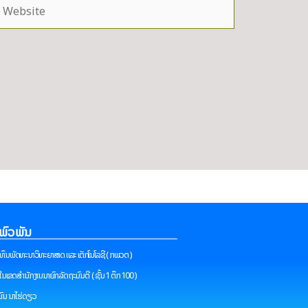
ebsite
່ພົວພັນ
ທຶນພັດທະນາວິທະຍາສາດ ແລະ ເຕັກໂນໂລຊີ ( ກພວຕ )
ຢູ່ໃນເຂດສຳນັກງານນາຍົກລັດຖະມົນຕີ ( ຊັ້ນ 1 ຕຶກ 100 )
ົນ ນາໄຮ່ດຽວ