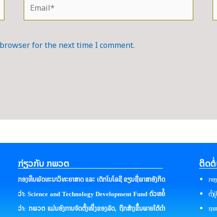
Email*
W
 browser for the next time I comment.
ກ່ຽວກັບ ກພວຕ
ຕິດຕໍ
ກອງ
ກອງທຶນພັດທະນາວິທະຍາສາດ ແລະ ເຕັກໂນໂລຊີ ຂຽນຊື່ພາສາອັງກິດ
ຕັ້ງ
ວ່າ: Science and Technology Development Fund ຕົວຫຍໍ້
ຖະໜ
ວ່າ: ກພວຕ ແມ່ນອົງການຈັດຕັ້ງໜຶ່ງຂອງລັດ, ຖືກສ້າງຂຶ້ນພາຍໃຕ້ດໍາ