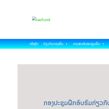
Skip
Post
ກອງທຶນພັດທະນາວ
to
navigation
content
ຊີ
Science and Tech
ໜ້າຫຼັກ
ກ່ຽວກັບກອງທຶນ
ການສະໜັບສະໜູນທຶນ
ກອງປະຊຸມຝຶກອົບຮົມກ່ຽວກັບ