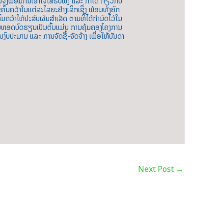
ງພ້ອມກັນເອົາໃຈໃສ່ຮັບຟັງ ແລະ ກຳໄດ້ ກ່ຽວກັບ
້ນຄວ້າໃນແຕ່ລະໄລຍະຢ່າງເລິກເຊິ່ງ ພ້ອມທັງຍົກ
ົ້ນຄວ້າໃຫ້ປະສົບຜົນສຳເລັດ ຕາມທີ່ໄດ້ກຳນົດໄວ້ໃນ
່າຍທອດບົດຮຽນເປັນຕົ້ນແມ່ນ ການຄຸ້ມຄອງໂຄງການ
ປະມານ ແລະ ການຈັດຊື້-ຈັດຈ້າງ ເພື່ອໃຫ້ບັນດາ
Next Post
→