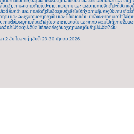
ເຫັນຕໍ່ກອງປະຊຸມຝຶກອົບຮົມດັ່ງກ່າວໃຫ້ບັນດາຫົວໜ້າຫົວຂໍ້ຄົ້ນຄວ້າ ແລະ ທີມງານຈົ່
້ນຄວ້າ, ການລາຍງານດ້ານງົບປະມານ, ແຜນການ ແລະ ແຜນງານການຈັດຕັ້ງປະຕິບັດ ຫົວຂໍ້ຄົ
ົວຂໍ້ຄົ້ນຄວ້າ ແລະ ການຈັດຕັ້ງຮັບຜິດຊອບຈົ່ງເອົາໃຈໃສ່ກ່ຽວການຄຸ້ມຄອງບໍລິຫານ ຫົວຂໍ້ຄ
ໄຂ, ມາດຖານ ແລະ ລະບຽບການຂອງກອງທຶນ ແລະ ໃຫ້ບັນດາທ່ານ ນັກວິທະຍາກອນເອົາໃຈໃສ່ຖ
, ການຕີພິມຜົນການຄົ້ນຄວ້າລົງໃນວາລາສານພາຍໃນ ແລະສາກົນ ລວມໄປເຖິງການຂຶ້ນແຜນງົບ
ົ້ນຄວ້ານຳໄປຈັດຕັ້ງປະຕິບັດ ໃຫ້ສອດຄ່ອງກັບວຽກງານຂອງຕົນຢ່າງມີປະສິດທິຜົນ
ັນເວລາ 2 ວັນ ໃນລະຫງ່າງວັນທີ 29-30 ມັງກອນ 2026.