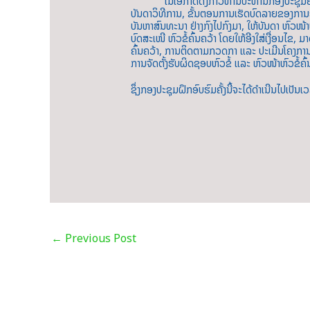
ໃນໂອກາດດັ່ງກ່າວທ່ານປະທານກອງປະຊຸມຍັງໄດ້ມີຄຳ
ບັນດາວິທີການ, ຂັ້ນຕອນການເຮັດບົດລາຍຂອງການຄົ
ບັນຫາສົນທະນາ ຢ່າງກົງໄປກົງມາ, ໃຫ້ບັນດາ ຫົວໜ້າຫ
ບົດສະເໜີ ຫົວຂໍ້ຄົ້ນຄວ້າ ໂດຍໃຫ້ອີງໃສ່ເງື່ອນ
ຄົ້ນຄວ້າ, ການຕິດຕາມກວດກາ ແລະ ປະເມີນໂຄງການ
ການຈັດຕັ້ງຮັບຜິດຊອບຫົວຂໍ້ ແລະ ຫົວໜ້າຫົວຂໍ້ຄ
ຊຶ່ງກອງປະຊຸມຝຶກອົບຮົມຄັ້ງນີ້ຈະໄດ້ດຳເນີນໄປເປ
←
Previous Post