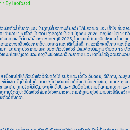
ຳ
/ By
laofostd
ຫົວຂໍ້ຄົ້ນຄວ້າ ແລະ ທີມງານທີ່ເຮັດການຄົ້ນຄວ້າ ໃຫ້ມີຄວາມຮູ້ ແລະ ເຂົ້າໃຈ ຂັ້ນຕອນ
ມງານ ຈຳນວນ 15 ຫົວຂໍ້. ໃນຕອນເຊົ້າຂອງວັນທີ 29 ມັງກອນ 2026, ກອງທຶນພັດທະນາວ
ານຄຸ້ມຄອງຫົວຂໍ້ຄົ້ນຄວ້າວິທະຍາສາດຂອງປີ 2025, ໂດຍພາຍໃຕ້ການເປັນປະທານ ໂດຍ ທ
ເລຂາກອງທຶນພັດທະນາວິທະຍາສາດ ແລະ ເຕັກໂນໂລຊີ, ກະຊວງສຶກສາທິການ ແລະ ກິລ
ນກ, ພະນັກງານວິຊາການ ແລະ ບັນດາຫົວໜ້າຫົວຂໍ້ ພ້ອມດ້ວຍທີມງານ ຈຳນວນ 15 ຫົ
າວິທະຍາໄລແຫ່ງຊາດ ແລະ ກອງທຶນພັດທະນາວິທະຍາສາດ ແລະ ເຕັກໂນໂລຊີ ລວມຈຳນວນທ
ື່ອແນໃສ່ໃຫ້ຫົວໜ້າຫົວຂໍ້ຄົ້ນຄວ້າໄດ້ ຮັບຮູ້ ແລະ ເຂົ້້າໃຈ ຂັ້ນຕອນ, ວິທີການ, ລະບຽ
ະ ປະສິທິຜົນ. ຊຶ່ງມີເນື້ອໃນຄື: ການປະຕິບັດສັນຍາຫົວຂໍ້ຄົ້ນຄວ້າວິທະຍາສາດ, ການກະກ
ະສານສາກົນ, ການຈົດສິທິບັດ, ອະນຸສິດທິບັດ ແລະ ພັນພືດໃໝ່, ການຕິດຕາມກວດກາ ແລະ ປະເ
ການຈັດຕັ້ງປະຕິບັດຫົວຂໍ້ຄົ້ນຄວ້າວິທະຍາສາດ, ການສ້າງແຜນງົບປະມານຫົວຂໍ້ຄົ້ນຄ
ົວຂໍ້ຄົ້ນຄວ້າ.