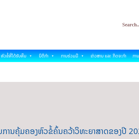
ິທະຍາສາດ ແລະ ເຕັກໂນໂລ
nology Development Fund
ຫົວຂໍ້ທີ່ໄດ້ຮັບທຶນ
ນິຕິກຳ
ການຮ່ວມມື
ຂ່າວສານ ແລະ ກິດຈະກຳ
ການ
ການຄຸ້ມຄອງຫົວຂໍ້ຄົ້ນຄວ້າວິທະຍາສາດຂອງປີ 2