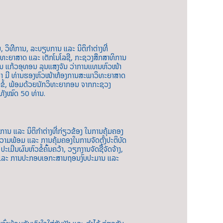
, ວິທີການ, ລະບຽບການ ແລະ ນິຕິກຳຕ່າງທີ່
ິທະຍາສາດ ແລະ ເຕັກໂນໂລຊີ, ກະຊວງສຶກສາທິການ
່ານ ແກ້ວອຸທອນ ລຸນແສງຈັນ ວ່າການແທນຫົວໜ້າ
າ ມີ ທ່ານຮອງຫົວໜ້າຫ້ອງການສະພາວິທະຍາສາດ
ວຂໍ້, ພ້ອມດ້ວຍນັກວິທະຍາກອນ ຈາກກະຊວງ
ັງໝົດ 50 ທ່ານ.
ບການ ແລະ ນິຕິກຳຕ່າງທີ່ກ່ຽວຂ້ອງ ໃນການຄຸ້ມຄອງ
ຽມຄວາມພ້ອມ ແລະ ການຄຸ້ມຄອງໃນການຈັດຕັ້ງປະຕິບັດ
ມີນຜົນຫົວຂໍ້ຄົ້ນຄວ້າ, ວຽກງານຈັດຊື້ຈັດຈ້າງ,
ວ້າ ແລະ ການປະກອບເອກະສານຖອນງົບປະມານ ແລະ