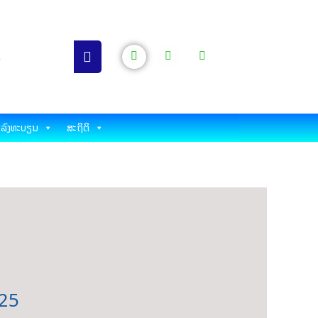
ລົງທະບຽນ
ສະຖິຕິ
025