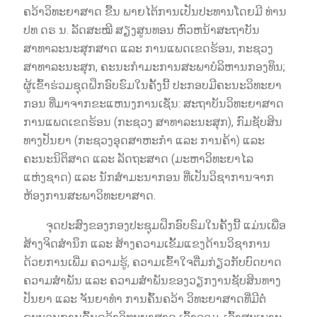
ຄວ້າວິທະຍາສາດ ຂື້ນ ພາຍໄຕ້ການເປັນປະທານໂດຍມີ ທ່ານ
ປທ ດຣ ນ. ລັດສະໝີ ສຽງສູນທອນ ຫົວຫນ້າສະຖາບັນ
ສາທາລະນະສຸກສາດ ແລະ ການແພດເຂດຮ້ອນ, ກະຊວງ
ສາທາລະນະສຸກ, ຄະນະກຳມະການສະພາບໍລິຫານກອງທຶນ;
ຜູ້ເຂົ້າຮ່ວມຊຸດຝຶກອົບຮົມໃນຄັ້ງນີ້ ປະກອບມີຄະນະວິທະຍາ
ກອນ ທີ່ມາຈາກຂະແຫນງການເຊັ່ນ: ສະຖາບັນວິທະຍາສາດ
ການແພດເຂດຮ້ອນ (ກະຊວງ ສາທາລະນະສຸກ), ກົມຊັບສິນ
ທາງປັນຍາ (ກະຊວງອຸດສາຫະກຳ ແລະ ການຄ້າ) ແລະ
ຄະນະນິຕິສາດ ແລະ ລັດຖະສາດ (ມະຫາວິທະຍາໄລ
ແຫ່ງຊາດ) ແລະ ນັກສຳມະນາກອນ ທີ່ເປັນວິຊາການຈາກ
ຫ້ອງການສະພາວິທະຍາສາດ.
ຈຸດປະສົງຂອງກອງປະຊຸມຝຶກອົບຮົມໃນຄັ້ງນີ້ ແມ່ນເພື່ອ
ສ້າງຈິດສຳນຶກ ແລະ ສ້າງຄວາມເຂັ້ມແຂງດ້ານວິຊາການ
ດ້ວຍການເພີ່ມ ຄວາມຮູ້, ຄວາມເຂົ້າໃຈຕື່ມກ່ຽວກັບບົດບາດ
ຄວາມສຳພັນ ແລະ ຄວາມສຳພັນຂອງວຽກງານຊັບສິນທາງ
ປັນຍາ ແລະ ຈັນຍາທຳ ການຄົ້ນຄວ້າ ວິທະຍາສາດທີ່ມີຕໍ່