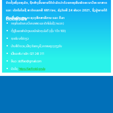
ຈັດຕັ້ງໜຶ່ງຂອງລັດ, ຖືກສ້າງຂຶ້ນພາຍໃຕ້ດໍາລັດວ່າດ້ວຍກອງທຶນພັດທະນາວິທະຍາສາດ
ແລະ ເຕັກໂນໂລຊີ ສະບັບເລກທີ 681/ລບ, ລົງວັນທີ 24 ທັນວາ 2021, ຊຶ່ງຢູ່ພາຍໃຕ້
ການຄຸ້ມຄອງຂອງ ກະຊວງສຶກສາທິການ ແລະ ກິລາ
ຕິດຕໍ່ພົວພັນ
ກອງທຶນພັດທະນາວິທະຍາສາດ ແລະ ເຕັກໂນໂລຊີ ( ກພວຕ )
ຕັ້ງຢູ່ໃນເຂດສຳນັກງານນາຍົກລັດຖະມົນຕີ ( ຊັ້ນ 1 ຕຶກ 100 )
ຖະໜົນ ນາໄຮ່ດຽວ
ບ້ານ ສີດຳດວນ, ເມືອງ ຈັນທະບູລີ, ນະຄອນຫຼວງວຽງຈັນ
ເບີໂທລະສັບ / ແຟັກ : 021 243 311
ອີເມວ : stdflao@gmail.com
ເວັບໄຊ :
https://laofostd.gov.la