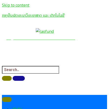
Skip to content
ກອງທຶນພັດທະນາວິທະຍາສາດ ແລະ ເຕັກໂນໂລຊີ
ກອງທຶນພັດທະນາວິທະຍາສາດ ແລະ ເຕັກໂນໂລຊີ
Science and Technology
Development Fund