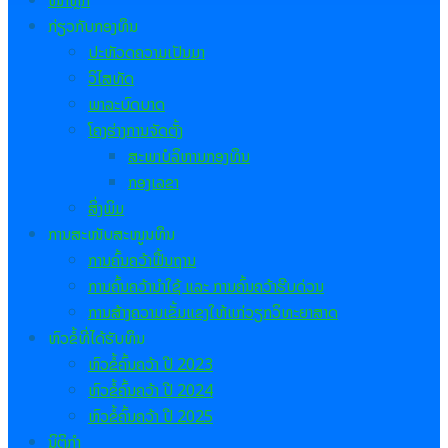
ໜ້າຫຼັກ
ກ່ຽວກັບກອງທຶນ
ປະຫັວດຄວາມເປັນມາ
ວິໄສທັດ
ພາລະບົດບາດ
ໂຄງຮ່າງການຈັດຕັ້ງ
ສະພາບໍລິຫານກອງທຶນ
ກອງເລຂາ
ສິ່ງພິມ
ການສະໜັບສະໜູນທຶນ
ການຄົ້ນຄວ້າຟື້ນຖານ
ການຄົ້ນຄວ້ານຳໃຊ້ ແລະ ການຄົ້ນຄວ້າຮີບດ່ວນ
ການສ້າງຄວາມເຂັ້ມແຂງໃຫ້ແກ່ວຽກວິທະຍາສາດ
ຫົວຂໍ້ທີ່ໄດ້ຮັບທຶນ
ຫົວຂໍ້ຄົ້ນຄວ້າ ປີ
2023
ຫົວຂໍ້ຄົ້ນຄວ້າ ປີ 2024
ຫົວຂໍ້ຄົ້ນຄວ້າ ປີ 2025
ນິຕິກຳ