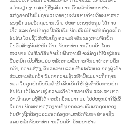
ຂະບວນການຄົ້ນຄວ້າວິທະຍາສາດ ເວົ້າລວມ, ເວົ້າສະເພາະ
ແມ່ນວຽກງານ ສຸກຍູ້ສົ່ງເສີມການ ຄົ້ນຄວ້າວິທະຍາສາດ
ແຫ່ງຊາດບົນພື້ນຖານແນວທາງນະໂຍບາຍດ້ານວິທະຍາສາດ
ຂອງພັກແລະລັດຖະບານເຮົາ. ປະທານກອງປະຊຸມ ໄດ້ກ່າວ
ເປີດ ແລະ ດຳເນີນຊຸດຝຶກອົບຮົມ ພ້ອມກັບມີຄຳເຫັນຕໍ່ຊຸດເຝຶກ
ອົບຮົມ ໂດຍຊີ້ໃຫ້ເຫັນເຖິງ ຄວາມສຳຄັນຂອງການຈັດຝຶກ
ອົບຮົມສ້າງຈິດສຳນຶກດ້ານ ຈັນຍາທຳການຄົ້ນຄວ້າ ໂດຍ
ສະເພາະ ໃນຫົວຂໍ້ອັນຈຳເປັນພື້ນຖານທີ່ ຈະຕ້ອງໄດ້ຮັບຮູ້ກ່ອນ
ອື່ນຫມົດ ເປັນຕົ້ນແມ່ນ ຫລັກການພື້ນຖານຈັນຍາທຳການຄົ້ນ
ຄວ້າ, ຄວາມສ່ຽງ, ອັນຕະລາຍ ແລະ ຜົນປະໂຫຍດ ຂອງຜູ້ເຂົ້າ
ຮ່ວມການຄ້ນຄວ້າ ບັນດາຄວາມຮູ້ເຫລົ່ານີ້ແມ່ນຈະຖືກຖ່າຍ
ທອດ ໃນຊຸດຝຶກອົບຮົມຄັ້ງນີ້ ເພື່ອເຮັດໃຫ້ ຜູ້ເຂົ້າຮັບການຝຶກ
ອົບຮົມ ໄດ້ມີຄວາມຮູ້ ຄວາມເຂົ້າໃຈຫລາຍຂື້ນ ແລະ ສາມາດ
ນຳເອົາຄວາມຮູ້ທີ່ໄດ້ຈາກນັກວິທະຍາກອນ ໄປປະຍຸກນຳໃຊ້ເຂົ້
ໃນການພັດທະນາວຽກງານຂົງເຂດຄວາມຮັບຜິດຊອບຂອງ
ຕົນຢ່າງຖືກຕ້ອງແລະສອດຄ່ອງຕາມຫລັກຈັນຍາ ທຳອາຊີບ
ແລະ ຫລັກຈັນຍາທຳການຄົ້ນຄວ້າ ວິທະຍາສາດ.