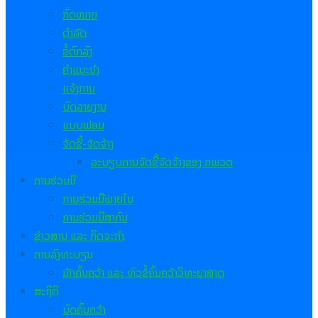
ກົດໝາຍ
ດຳລັດ
ຂໍ້ຕົກລົງ
ຄຳແນະນຳ
ແຈ້ງການ
ບົດລາຍງານ
ແບບຟອມ
ຈັດຊື້-ຈັດຈ້າງ
ລະບຽບການຈັດຊື້ຈັດຈ້າງຂອງ ກພວຕ
ການຮ່ວມມື
ການຮ່ວມມືພາຍໃນ
ການຮ່ວມມືສາກົນ
ຂ່າວສານ ແລະ ກິດຈະກຳ
ການລົງທະບຽນ
ນັກຄົ້ນຄວ້າ ແລະ ຫົວຂໍ້ຄົ້ນຄວ້າວິທະຍາສາດ
ສະຖິຕິ
ບົດຄົ້ນຄວ້າ