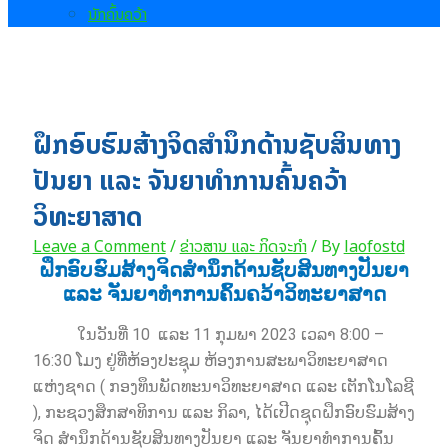
ນັກຄົ້ນຄວ້າ
ຝຶກອົບຮົມສ້າງຈິດສຳນຶກດ້ານຊັບສິນທາງ
ປັນຍາ ແລະ ຈັນຍາທຳການຄົ້ນຄວ້າ
ວິທະຍາສາດ
Leave a Comment
/
ຂ່າວສານ ແລະ ກິດຈະກຳ
/ By
laofostd
ຝຶກອົບຮົມສ້າງຈິດສຳນຶກດ້ານຊັບສິນທາງປັນຍາ
ແລະ ຈັນຍາທຳການຄົ້ນຄວ້າວິທະຍາສາດ
ໃນວັນທີ່ 10 ແລະ 11 ກຸມພາ 2023 ເວລາ 8:00 –
16:30 ໂມງ ຢູ່ທີ່ຫ້ອງປະຊຸມ ຫ້ອງການສະພາວິທະຍາສາດ
ແຫ່ງຊາດ ( ກອງທຶນພັດທະນາວິທະຍາສາດ ແລະ ເຕັກໂນໂລຊີ
), ກະຊວງສຶກສາທິການ ແລະ ກິລາ, ໄດ້ເປີດຊຸດຝຶກອົບຮົມສ້າງ
ຈິດ ສຳນຶກດ້ານຊັບສິນທາງປັນຍາ ແລະ ຈັນຍາທຳການຄົ້ນ