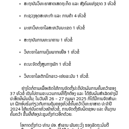
ສະຖາບັນວິທະຍາສາດເສດຖະກິດ ແລະ ສັງຄົມແຫ່ງຊາດ 3 ຫົວຂໍ້
ກະຊວງອຸດສະຫະກຳ ແລະ ການຄ້າ 4 ຫົວຂໍ້
ມະຫາວິທະຍາໄລສະຫວັນນະເຂດ 1 ຫົວຂໍ້
ສະຖາບັນການທະນາຄານ 1 ຫົວຂໍ້
ວິທະຍາໄລການເງິນພາກເໜືອ 1 ຫົວຂໍ້
ຄະນະຈັດຕັ້ງສູນກາງພັກ 1 ຫົວຂໍ້
ວິທະຍາໄລເຕັກນິກລາວ-ເຢຍລະມັນ 1 ຫົວຂໍ້.
ຢ່າງໃດກໍ່ຕາມເພື່ອເຮັດໃຫ້ການຈັດຕັ້ງປະຕິບັດຜົນການຄົ້ນຄວ້າຂອງ
37 ຫົວຂໍ້ ເປັນໄປຕາມຂະບວນການທີ່ຖືກຕ້ອງ ແລະ ໄດ້ຮັບຜົນສຳເລັດຢ່າງມີ
ປະສິດທິຜົນນັ້ນ; ໃນວັນທີ 26 – 27 ກຸມພາ 2025 ກໍ່ໄດ້ມີການຈັດສໍາມະ
ນາ ຝຶກອົບຮົມກ່ຽວກັບການຄຸ້ມຄອງຫົວຂໍ້ຄົ້ນຄວ້າວິທະຍາສາດ ປະຈຳປີ
2024 ໃຫ້ແກ່ບັນດາຫົວໜ້າຫົວຂໍ້, ການຈັດຕັ້ງຮັບຜິດຊອບ ແລະ ທີມງານ
ຄົ້ນຄວ້າ ຂື້ນທີ່ຫ້ອງປະຊຸມດັ່ງກ່າວອີກດ້ວຍ.
ໂອກາດດັ່ງກ່າວ ທ່ານ ປອ. ສຳລານ ພັນຄະວົງ ຮອງລັດຖະມົນຕີ