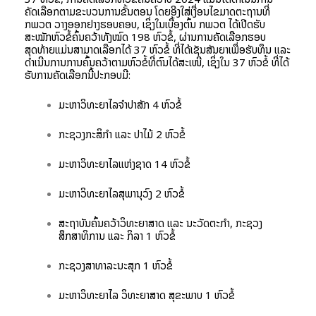
ຄັດເລືອກຕາມຂະບວນການຂັ້ນຕອນ ໂດຍອີງໃສ່ເງື່ອນໄຂມາດຕະຖານທີ່
ກພວຕ ວາງອອກຢ່າງຮອບຄອບ, ເຊິ່ງໃນເບື້ອງຕົ້ນ ກພວຕ ໄດ້ເປີດຮັບ
ສະໝັກຫົວຂໍ້ຄົ້ນຄວ້າທັງໝົດ 198 ຫົວຂໍ້, ຜ່ານການຄັດເລືອກຮອບ
ສຸດທ້າຍແມ່ນສາມາດເລືອກໄດ້ 37 ຫົວຂໍ້ ທີ່ໄດ້ເຊັນສັນຍາເພື່ອຮັບທຶນ ແລະ
ດຳເນີນການການຄົ້ນຄວ້າຕາມຫົວຂໍ້ທີ່ຕົນໄດ້ສະເໜີ, ເຊິ່ງໃນ 37 ຫົວຂໍ້ ທີ່ໄດ້
ຮັບການຄັດເລືອກນີ້ປະກອບມີ:
ມະຫາວິທະຍາໄລຈໍາປາສັກ 4 ຫົວຂໍ້
ກະຊວງກະສິກຳ ແລະ ປ່າໄມ້ 2 ຫົວຂໍ້
ມະຫາວິທະຍາໄລແຫ່ງຊາດ 14 ຫົວຂໍ້
ມະຫາວິທະຍາໄລສຸພານຸວົງ 2 ຫົວຂໍ້
ສະຖາບັນຄົ້ນຄວ້າວິທະຍາສາດ ແລະ ນະວັດຕະກໍາ, ກະຊວງ
ສຶກສາທິການ ແລະ ກິລາ 1 ຫົວຂໍ້
ກະຊວງສາທາລະນະສຸກ 1 ຫົວຂໍ້
ມະຫາວິທະຍາໄລ ວິທະຍາສາດ ສຸຂະພາບ 1 ຫົວຂໍ້