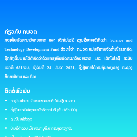
ກ່ຽວກັບ ກພວຕ
ກອງທຶນພັດທະນາວິທະຍາສາດ ແລະ ເຕັກໂນໂລຊີ ຂຽນຊື່ພາສາອັງກິດວ່າ: Science and
Technology Development Fund ຕົວຫຍໍ້ວ່າ: ກພວຕ ແມ່ນອົງການຈັດຕັ້ງໜຶ່ງຂອງລັດ,
ຖືກສ້າງຂຶ້ນພາຍໃຕ້ດໍາລັດວ່າດ້ວຍກອງທຶນພັດທະນາວິທະຍາສາດ ແລະ ເຕັກໂນໂລຊີ ສະບັບ
ເລກທີ 681/ລບ, ລົງວັນທີ 24 ທັນວາ 2021, ຊຶ່ງຢູ່ພາຍໃຕ້ການຄຸ້ມຄອງຂອງ ກະຊວງ
ສຶກສາທິການ ແລະ ກິລາ
ຕິດຕໍ່ພົວພັນ
ກອງທຶນພັດທະນາວິທະຍາສາດ ແລະ ເຕັກໂນໂລຊີ ( ກພວຕ )
ຕັ້ງຢູ່ໃນເຂດສຳນັກງານນາຍົກລັດຖະມົນຕີ ( ຊັ້ນ 1 ຕຶກ 100 )
ຖະໜົນ ນາໄຮ່ດຽວ
ບ້ານ ສີດຳດວນ, ເມືອງ ຈັນທະບູລີ, ນະຄອນຫຼວງວຽງຈັນ