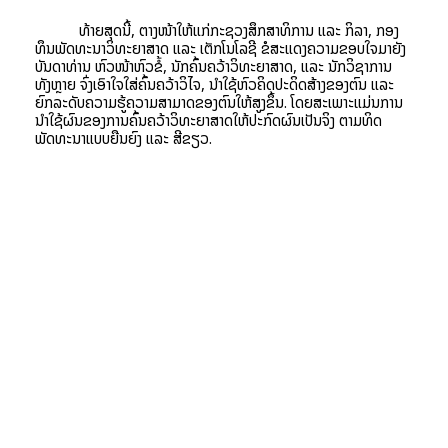
ທ້າຍສຸດນີ້, ຕາງໜ້າໃຫ້ແກ່ກະຊວງສຶກສາທິການ ແລະ ກິລາ, ກອງ
ທຶນພັດທະນາວິທະຍາສາດ ແລະ ເຕັກໂນໂລຊີ ຂໍສະແດງຄວາມຂອບໃຈມາຍັງ
ບັນດາທ່ານ ຫົວໜ້າຫົວຂໍ້, ນັກຄົ້ນຄວ້າວິທະຍາສາດ, ແລະ ນັກວິຊາການ
ທັງຫຼາຍ ຈົ່ງເອົາໃຈໃສ່ຄົ້ນຄວ້າວິໄຈ, ນຳໃຊ້ຫົວຄິດປະດິດສ້າງຂອງຕົນ ແລະ
ຍົກລະດັບຄວາມຮູ້ຄວາມສາມາດຂອງຕົນໃຫ້ສູງຂຶ້ນ.
ໂດຍສະເພາະແມ່ນການ
ນຳໃຊ້ຜົນຂອງການຄົ້ນຄວ້າວິທະຍາສາດໃຫ້ປະກົດຜົນເປັນຈິງ ຕາມທິດ
ພັດທະນາແບບຍືນຍົງ ແລະ ສີຂຽວ.