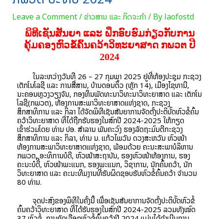
Leave a Comment
/
ຂ່າວສານ ແລະ ກິດຈະກຳ
/ By
laofostd
ພິທີເຊັນສັນຍາ ແລະ ຝຶກອົບຮົມກ່ຽວກັບການ
ຄຸ້ມຄອງຫົວຂໍ້ຄົ້ນຄວ້າວິທະຍາສາດ ກພວຕ ປີ
2024
ໃນລະຫວ່າງວັນທີ 26 – 27 ກຸມພາ 2025 ຢູ່ທີ່ຫ້ອງປະຊຸມ ກະຊວງ
ເຕັກໂນໂລຊີ ແລະ ການສື່ສານ, ບ້ານດອນຕິ້ວ (ຫຼັກ 14), ເມືອງໄຊທານີ,
ນະຄອນຫຼວງວຽງຈັນ, ກອງທຶນພັດທະນາວິທະນາວິທະຍາສາດ ແລະ ເຕັກໂນ
ໂລຊີ(ກພວຕ), ຫ້ອງການສະພາວິທະຍາສາດແຫ່ງຊາດ, ກະຊວງ
ສຶກສາທິການ ແລະ ກິລາ ໄດ້ຈັດພິທີເຊັນສັນຍາການຈັດຕັ້ງປະຕິບັັດຫົວຂໍ້ຄົ້ນ
ຄວ້າວິທະຍາສາດ ທີ່ໄດ້ຖືກຮັບຮອງໃນສົກປີ 2024-2025 ໃຫ້ກຽດ
ເຂົ້າຮ່ວມໂດຍ ທ່ານ ປອ. ສໍາລານ ພັນຄະວົງ ຮອງລັດຖະມົນຕີກະຊວງ
ສຶກສາທິການ ແລະ ກິລາ, ທ່ານ ນ. ແກ້ວໄພວັນ ດວງສະຫວັນ ຫົວໜ້າ
ຫ້ອງການສະພາວິທະຍາສາດແຫ່ງຊາດ, ພ້ອມດ້ວຍ ຄະນະສະພາບໍລິຫານ
ກພວຕ, ອະທິການບໍດີ, ຫົວໜ້າສະຖາບັນ, ຮອງຫົວໜ້າຫ້ອງການ, ຮອງ
ຄະນະບໍດີີ, ຫົວໜ້າພະແນກ, ຮອງພະແນກ, ວິຊາການ, ນັກຄົ້ນຄວ້າ, ນັກ
ວິທະຍາສາດ ແລະ ຄະນະທີມງານທີ່ຮັບຜິດຊອບຮັບຫົວຂໍ້ຄົ້ນຄວ້າ ຈຳນວນ
80 ທ່ານ.
ຈຸດປະສົງຂອງພິທີໃນຄັ້ງນີ້ ເພື່ອເຊັນສັນຍາການຈັດຕັ້ງປະຕິບັັດຫົວຂໍ້
ຄົ້ນຄວ້າວິທະຍາສາດ ທີ່ໄດ້ຮັບຮອງໃນສົກປີ 2024-2025 ລວມທັງໝົດ
37 ຫົວຂໍ້, ການຄັດເລືອກຫົວຂໍ້ຄົ້ນຄວ້າປີ 2024 ແມ່ນໄດ້ດໍາເນີນການ