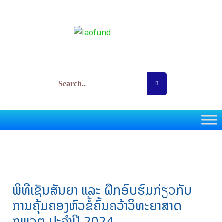
Skip
Post
to
navigation
content
ກອງທຶນພັດທະນາວິທະຍາສາດ ແລະ ເຕັກໂນໂລຊີ
ພິທີເຊັນສັນຍາ ແລະ ຝຶກອົບຮົມກ່ຽວກັບ
ການຄຸ້ມຄອງຫົວຂໍ້ຄົ້ນຄວ້າວິທະຍາສາດ
ກພວຕ ປະຈຳປີ 2024