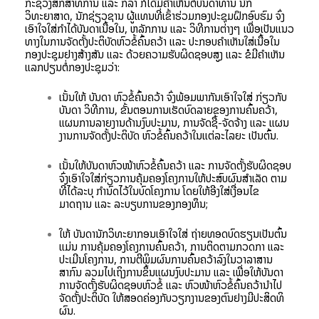
ກະຊວງສຶກສາທິການ ແລະ ກິລາ ກໍ່ໄດ້ມີຄຳເຫັນຕໍ່ບັນດາທ່ານ ນັກ
ວິທະຍາສາດ, ນັກຊ່ຽວຊານ ຜູ້ແທນທີ່ເຂົ້າຮ່ວມກອງປະຊຸມຝຶກອົບຮົມ ຈົ່ງ
ເອົາໃຈໃສ່ກຳໄດ້ບັນດາເນື້ອໃນ, ຫລັກການ ແລະ ວິທີການຕ່າງໆ ເພື່ອເປັນແນວ
ທາງໃນການຈັດຕັ້ງປະຕິບັດຫົວຂໍ້ຄົ້ນຄວ້າ ແລະ ປະກອບຄຳເຫັນໃສ່ເນື້ອໃນ
ກອງປະຊຸມຢ່າງສ້າງສັນ ແລະ ດ້ວຍຄວາມຮັບຜິດຊອບສູງ ແລະ ຂໍມີຄໍາເຫັນ
ແລກປ່ຽນຕໍ່ກອງປະຊຸມວ່າ:
ເນັ້ນໃຫ້ ບັນດາ ຫົວຂໍ້ຄົ້ນຄວ້າ ຈົ່ງພ້ອມພາກັນເອົາໃຈໃສ່ ກ່ຽວກັບ
ບັນດາ ວິທີການ, ຂັ້ນຕອນການເຮັດບົດລາຍຂອງການຄົ້ນຄວ້າ,
ແຜນການລາຍງານດ້ານງົບປະມານ, ການຈັດຊື້-ຈັດຈ້າງ ແລະ ແຜນ
ງານການຈັດຕັ້ງປະຕິບັດ ຫົວຂໍ້ຄົ້ນຄວ້າໃນແຕ່ລະໄລຍະ ເປັນຕົ້ນ.
ເນັ້ນໃຫ້ບັນດາຫົວໜ້າຫົວຂໍ້ຄົ້ນຄວ້າ ແລະ ການຈັດຕັ້ງຮັບຜິດຊອບ
ຈົ່ງເອົາໃຈໃສ່ກ່ຽວການຄຸ້ມຄອງໂຄງການໃຫ້ປະສົບຜົນສຳເລັດ ຕາມ
ທີ່ໄດ້ລະບຸ ກຳນົດໄວ້ໃນບົດໂຄງການ ໂດຍໃຫ້ອີງໃສ່ເງື່ອນໄຂ
ມາດຖານ ແລະ ລະບຽບການຂອງກອງທຶນ;
ໃຫ້ ບັນດານັກວິທະຍາກອນເອົາໃຈໃສ່ ຖ່າຍທອດບົດຮຽນເປັນຕົ້ນ
ແມ່ນ ການຄຸ້ມຄອງໂຄງການຄົ້ນຄວ້າ, ການຕິດຕາມກວດກາ ແລະ
ປະເມີນໂຄງການ, ການຕີພິມຜົນການຄົ້ນຄວ້າລົງໃນວາລາສານ
ສາກົນ ລວມໄປເຖິງການຂຶ້ນແຜນງົບປະມານ ແລະ ເພື່ອໃຫ້ບັນດາ
ການຈັດຕັ້ງຮັບຜິດຊອບຫົວຂໍ້ ແລະ ຫົວໜ້າຫົວຂໍ້ຄົ້ນຄວ້ານຳໄປ
ຈັດຕັ້ງປະຕິບັດ ໃຫ້ສອດຄ່ອງກັບວຽກງານຂອງຕົນຢ່າງມີປະສິດທິ
ຜົນ.